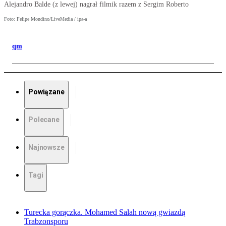
Alejandro Balde (z lewej) nagrał filmik razem z Sergim Roberto
Foto: Felipe Mondino/LiveMedia / ipa-a
qm
Powiązane
Polecane
Najnowsze
Tagi
Turecka gorączka. Mohamed Salah nową gwiazdą
Trabzonsporu