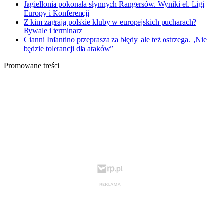
Jagiellonia pokonała słynnych Rangersów. Wyniki el. Ligi
Europy i Konferencji
Z kim zagrają polskie kluby w europejskich pucharach?
Rywale i terminarz
Gianni Infantino przeprasza za błędy, ale też ostrzega. „Nie
będzie tolerancji dla ataków”
Promowane treści