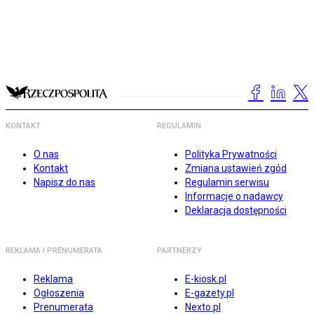
KONTAKT
REGULAMIN
O nas
Polityka Prywatności
Kontakt
Zmiana ustawień zgód
Napisz do nas
Regulamin serwisu
Informacje o nadawcy
Deklaracja dostępności
REKLAMA I PRENUMERATA
PARTNERZY
Reklama
E-kiosk.pl
Ogłoszenia
E-gazety.pl
Prenumerata
Nexto.pl