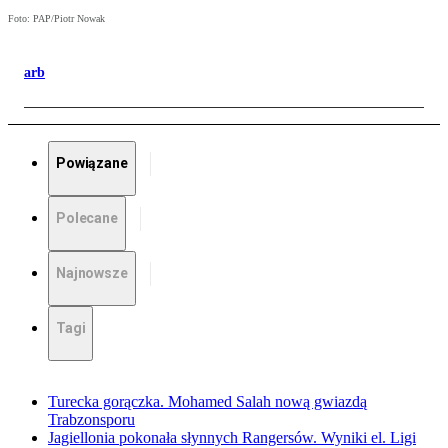
Foto: PAP/Piotr Nowak
arb
Powiązane
Polecane
Najnowsze
Tagi
Turecka gorączka. Mohamed Salah nową gwiazdą
Trabzonsporu
Jagiellonia pokonała słynnych Rangersów. Wyniki el. Ligi