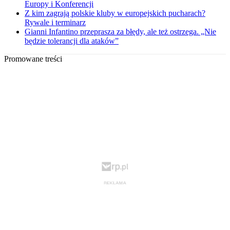
Europy i Konferencji
Z kim zagrają polskie kluby w europejskich pucharach?
Rywale i terminarz
Gianni Infantino przeprasza za błędy, ale też ostrzega. „Nie
będzie tolerancji dla ataków”
Promowane treści