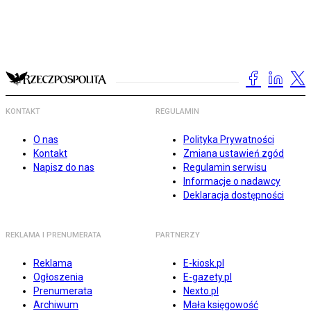
KONTAKT
REGULAMIN
O nas
Polityka Prywatności
Kontakt
Zmiana ustawień zgód
Napisz do nas
Regulamin serwisu
Informacje o nadawcy
Deklaracja dostępności
REKLAMA I PRENUMERATA
PARTNERZY
Reklama
E-kiosk.pl
Ogłoszenia
E-gazety.pl
Prenumerata
Nexto.pl
Archiwum
Mała księgowość