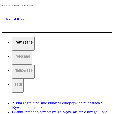
Foto: PAP/Sebastian Borowski
Kamil Kołsut
Powiązane
Polecane
Najnowsze
Tagi
Z kim zagrają polskie kluby w europejskich pucharach?
Rywale i terminarz
Gianni Infantino przeprasza za błędy, ale też ostrzega. „Nie