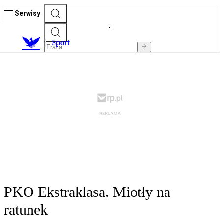
Serwisy
S
port
PKO Ekstraklasa. Miotły na
ratunek