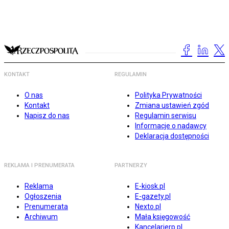
KONTAKT
REGULAMIN
O nas
Polityka Prywatności
Kontakt
Zmiana ustawień zgód
Napisz do nas
Regulamin serwisu
Informacje o nadawcy
Deklaracja dostępności
REKLAMA I PRENUMERATA
PARTNERZY
Reklama
E-kiosk.pl
Ogłoszenia
E-gazety.pl
Prenumerata
Nexto.pl
Archiwum
Mała księgowość
Kancelarierp.pl