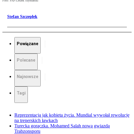
Foto: PAP/Leszek Szymański
Stefan Szczepłek
Powiązane
Polecane
Najnowsze
Tagi
Reprezentacja jak kobieta życia. Mundial wywołał rewolucję
na trenerskich ławkach
Turecka gorączka. Mohamed Salah nową gwiazdą
Trabzonsporu