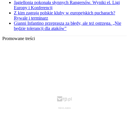
Jagiellonia pokonała słynnych Rangersów. Wyniki el. Ligi
Europy i Konferencji
Z kim zagrają polskie kluby w europejskich pucharach?
Rywale i terminarz
Gianni Infantino przeprasza za błędy, ale też ostrzega. „Nie
będzie tolerancji dla ataków”
Promowane treści