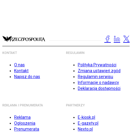
KONTAKT
REGULAMIN
O nas
Polityka Prywatności
Kontakt
Zmiana ustawień zgód
Napisz do nas
Regulamin serwisu
Informacje o nadawcy
Deklaracja dostępności
REKLAMA I PRENUMERATA
PARTNERZY
Reklama
E-kiosk.pl
Ogłoszenia
E-gazety.pl
Prenumerata
Nexto.pl