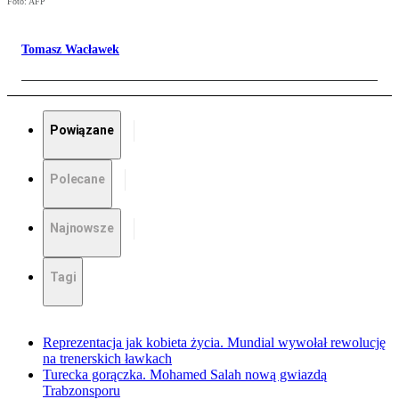
Foto: AFP
Tomasz Wacławek
Powiązane
Polecane
Najnowsze
Tagi
Reprezentacja jak kobieta życia. Mundial wywołał rewolucję
na trenerskich ławkach
Turecka gorączka. Mohamed Salah nową gwiazdą
Trabzonsporu