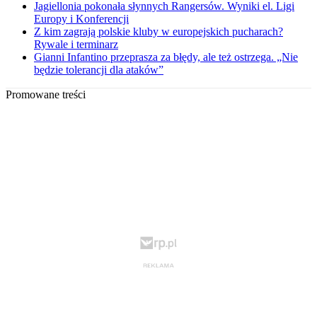
Jagiellonia pokonała słynnych Rangersów. Wyniki el. Ligi
Europy i Konferencji
Z kim zagrają polskie kluby w europejskich pucharach?
Rywale i terminarz
Gianni Infantino przeprasza za błędy, ale też ostrzega. „Nie
będzie tolerancji dla ataków”
Promowane treści