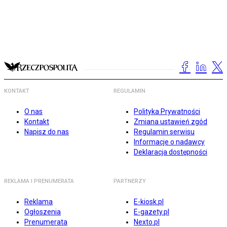
KONTAKT
REGULAMIN
O nas
Polityka Prywatności
Kontakt
Zmiana ustawień zgód
Napisz do nas
Regulamin serwisu
Informacje o nadawcy
Deklaracja dostępności
REKLAMA I PRENUMERATA
PARTNERZY
Reklama
E-kiosk.pl
Ogłoszenia
E-gazety.pl
Prenumerata
Nexto.pl