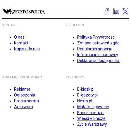
KONTAKT
REGULAMIN
O nas
Polityka Prywatności
Kontakt
Zmiana ustawień zgód
Napisz do nas
Regulamin serwisu
Informacje o nadawcy
Deklaracja dostępności
REKLAMA I PRENUMERATA
PARTNERZY
Reklama
E-kiosk.pl
Ogłoszenia
E-gazety.pl
Prenumerata
Nexto.pl
Archiwum
Mała księgowość
Kancelarierp.pl
Wieści Rolnicze
Życie Warszawy