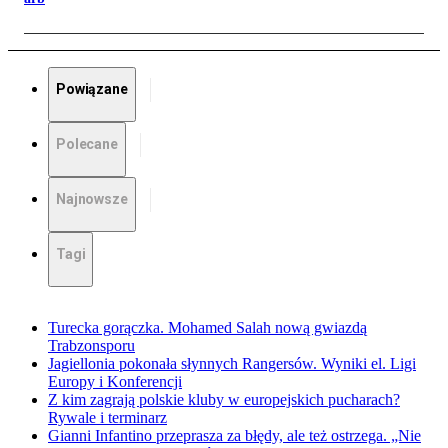
Powiązane
Polecane
Najnowsze
Tagi
Turecka gorączka. Mohamed Salah nową gwiazdą
Trabzonsporu
Jagiellonia pokonała słynnych Rangersów. Wyniki el. Ligi
Europy i Konferencji
Z kim zagrają polskie kluby w europejskich pucharach?
Rywale i terminarz
Gianni Infantino przeprasza za błędy, ale też ostrzega. „Nie