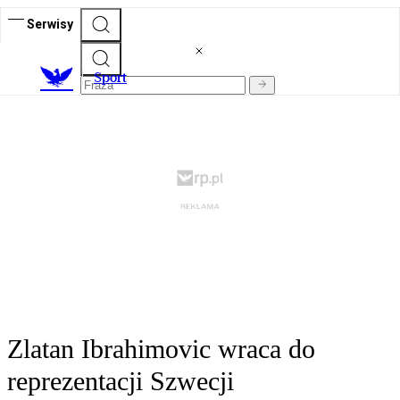
Serwisy
S
port
Zlatan Ibrahimovic wraca do
reprezentacji Szwecji