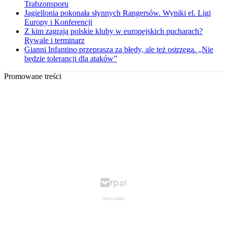
Trabzonsporu
Jagiellonia pokonała słynnych Rangersów. Wyniki el. Ligi
Europy i Konferencji
Z kim zagrają polskie kluby w europejskich pucharach?
Rywale i terminarz
Gianni Infantino przeprasza za błędy, ale też ostrzega. „Nie
będzie tolerancji dla ataków”
Promowane treści