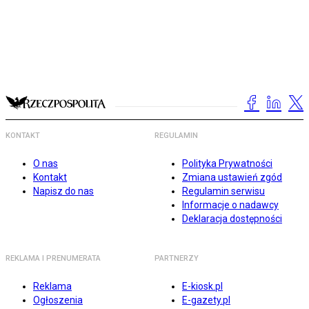
KONTAKT
REGULAMIN
O nas
Polityka Prywatności
Kontakt
Zmiana ustawień zgód
Napisz do nas
Regulamin serwisu
Informacje o nadawcy
Deklaracja dostępności
REKLAMA I PRENUMERATA
PARTNERZY
Reklama
E-kiosk.pl
Ogłoszenia
E-gazety.pl