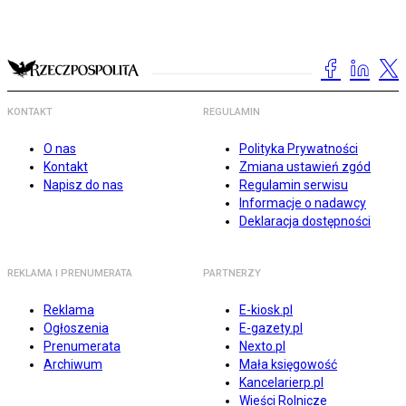
KONTAKT
REGULAMIN
O nas
Polityka Prywatności
Kontakt
Zmiana ustawień zgód
Napisz do nas
Regulamin serwisu
Informacje o nadawcy
Deklaracja dostępności
REKLAMA I PRENUMERATA
PARTNERZY
Reklama
E-kiosk.pl
Ogłoszenia
E-gazety.pl
Prenumerata
Nexto.pl
Archiwum
Mała księgowość
Kancelarierp.pl
Wieści Rolnicze