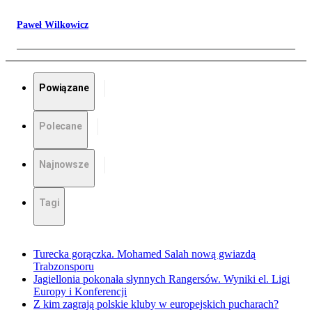
Paweł Wilkowicz
Powiązane
Polecane
Najnowsze
Tagi
Turecka gorączka. Mohamed Salah nową gwiazdą
Trabzonsporu
Jagiellonia pokonała słynnych Rangersów. Wyniki el. Ligi
Europy i Konferencji
Z kim zagrają polskie kluby w europejskich pucharach?