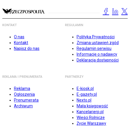
KONTAKT
REGULAMIN
O nas
Polityka Prywatności
Kontakt
Zmiana ustawień zgód
Napisz do nas
Regulamin serwisu
Informacje o nadawcy
Deklaracja dostępności
REKLAMA I PRENUMERATA
PARTNERZY
Reklama
E-kiosk.pl
Ogłoszenia
E-gazety.pl
Prenumerata
Nexto.pl
Archiwum
Mała księgowość
Kancelarierp.pl
Wieści Rolnicze
Życie Warszawy