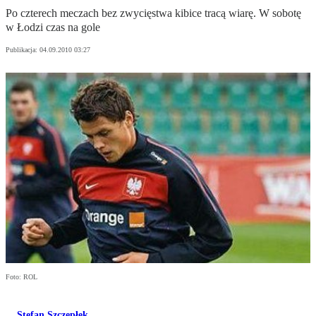
Po czterech meczach bez zwycięstwa kibice tracą wiarę. W sobotę
w Łodzi czas na gole
Publikacja:
04.09.2010 03:27
Foto: ROL
Stefan Szczepłek