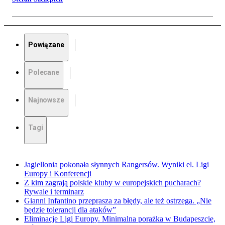
Powiązane
Polecane
Najnowsze
Tagi
Jagiellonia pokonała słynnych Rangersów. Wyniki el. Ligi
Europy i Konferencji
Z kim zagrają polskie kluby w europejskich pucharach?
Rywale i terminarz
Gianni Infantino przeprasza za błędy, ale też ostrzega. „Nie
będzie tolerancji dla ataków”
Eliminacje Ligi Europy. Minimalna porażka w Budapeszcie,