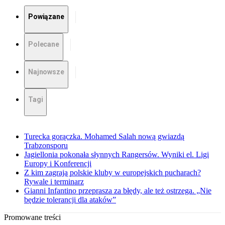
Powiązane
Polecane
Najnowsze
Tagi
Turecka gorączka. Mohamed Salah nową gwiazdą
Trabzonsporu
Jagiellonia pokonała słynnych Rangersów. Wyniki el. Ligi
Europy i Konferencji
Z kim zagrają polskie kluby w europejskich pucharach?
Rywale i terminarz
Gianni Infantino przeprasza za błędy, ale też ostrzega. „Nie
będzie tolerancji dla ataków”
Promowane treści