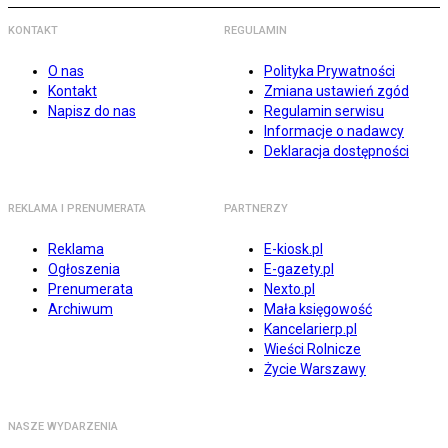
KONTAKT
REGULAMIN
O nas
Polityka Prywatności
Kontakt
Zmiana ustawień zgód
Napisz do nas
Regulamin serwisu
Informacje o nadawcy
Deklaracja dostępności
REKLAMA I PRENUMERATA
PARTNERZY
Reklama
E-kiosk.pl
Ogłoszenia
E-gazety.pl
Prenumerata
Nexto.pl
Archiwum
Mała księgowość
Kancelarierp.pl
Wieści Rolnicze
Życie Warszawy
NASZE WYDARZENIA