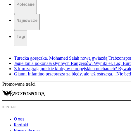
Polecane
Najnowsze
Tagi
Turecka gorączka. Mohamed Salah nową gwiazdą Trabzonspo
Jagiellonia pokonała słynnych Rangersów. Wyniki el. Ligi Eur
Z kim zagrają polskie kluby w europejskich pucharach? Rywale
Gianni Infantino przeprasza za błędy, ale też ostrzega. „Nie będ
Promowane treści
KONTAKT
O nas
Kontakt
Napisz do nas