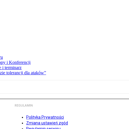
ru
opy i Konferencji
 i terminarz
zie tolerancji dla ataków”
REGULAMIN
Polityka Prywatności
Zmiana ustawień zgód
Regulamin serwisu