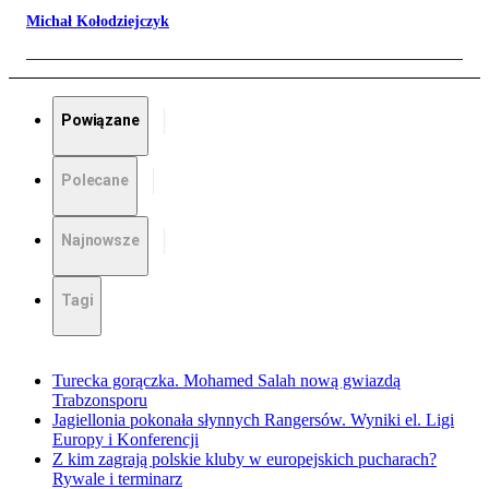
Michał Kołodziejczyk
Powiązane
Polecane
Najnowsze
Tagi
Turecka gorączka. Mohamed Salah nową gwiazdą
Trabzonsporu
Jagiellonia pokonała słynnych Rangersów. Wyniki el. Ligi
Europy i Konferencji
Z kim zagrają polskie kluby w europejskich pucharach?
Rywale i terminarz