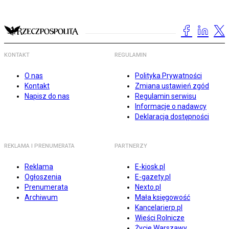
KONTAKT
REGULAMIN
O nas
Polityka Prywatności
Kontakt
Zmiana ustawień zgód
Napisz do nas
Regulamin serwisu
Informacje o nadawcy
Deklaracja dostępności
REKLAMA I PRENUMERATA
PARTNERZY
Reklama
E-kiosk.pl
Ogłoszenia
E-gazety.pl
Prenumerata
Nexto.pl
Archiwum
Mała księgowość
Kancelarierp.pl
Wieści Rolnicze
Życie Warszawy