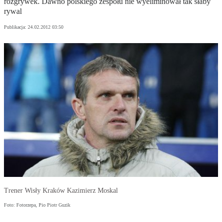
rozgrywek. Dawno polskiego zespołu nie wyeliminował tak słaby
rywal
Publikacja:
24.02.2012 03:50
Trener Wisły Kraków Kazimierz Moskal
Foto: Fotorzepa, Pio Piotr Guzik