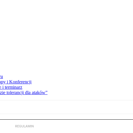
ru
opy i Konferencji
 i terminarz
zie tolerancji dla ataków”
REGULAMIN