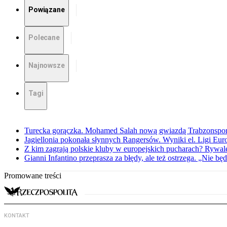
Powiązane
Polecane
Najnowsze
Tagi
Turecka gorączka. Mohamed Salah nową gwiazdą Trabzonspo
Jagiellonia pokonała słynnych Rangersów. Wyniki el. Ligi Eur
Z kim zagrają polskie kluby w europejskich pucharach? Rywale
Gianni Infantino przeprasza za błędy, ale też ostrzega. „Nie będ
Promowane treści
KONTAKT