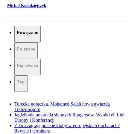
Michał Kołodziejczyk
Powiązane
Polecane
Najnowsze
Tagi
Turecka gorączka. Mohamed Salah nową gwiazdą
Trabzonsporu
Jagiellonia pokonała słynnych Rangersów. Wyniki el. Ligi
Europy i Konferencji
Z kim zagrają polskie kluby w europejskich pucharach?
Rywale i terminarz