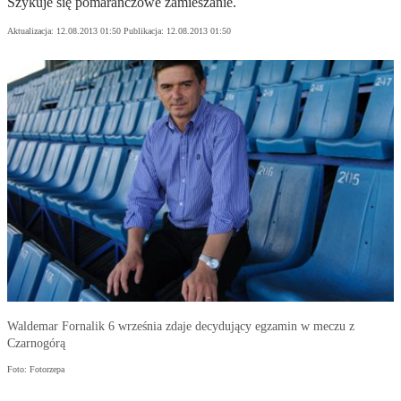
Szykuje się pomarańczowe zamieszanie.
Aktualizacja:
12.08.2013 01:50
Publikacja:
12.08.2013 01:50
Waldemar Fornalik 6 września zdaje decydujący egzamin w meczu z
Czarnogórą
Foto: Fotorzepa