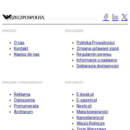
KONTAKT
REGULAMIN
O nas
Polityka Prywatności
Kontakt
Zmiana ustawień zgód
Napisz do nas
Regulamin serwisu
Informacje o nadawcy
Deklaracja dostępności
REKLAMA I PRENUMERATA
PARTNERZY
Reklama
E-kiosk.pl
Ogłoszenia
E-gazety.pl
Prenumerata
Nexto.pl
Archiwum
Mała księgowość
Kancelarierp.pl
Wieści Rolnicze
Życie Warszawy