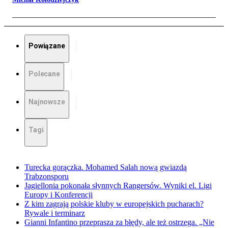
Powiązane
Polecane
Najnowsze
Tagi
Turecka gorączka. Mohamed Salah nową gwiazdą
Trabzonsporu
Jagiellonia pokonała słynnych Rangersów. Wyniki el. Ligi
Europy i Konferencji
Z kim zagrają polskie kluby w europejskich pucharach?
Rywale i terminarz
Gianni Infantino przeprasza za błędy, ale też ostrzega. „Nie