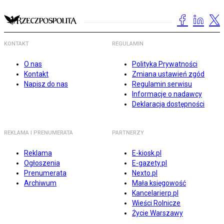
KONTAKT
REGULAMIN
O nas
Polityka Prywatności
Kontakt
Zmiana ustawień zgód
Napisz do nas
Regulamin serwisu
Informacje o nadawcy
Deklaracja dostępności
REKLAMA I PRENUMERATA
PARTNERZY
Reklama
E-kiosk.pl
Ogłoszenia
E-gazety.pl
Prenumerata
Nexto.pl
Archiwum
Mała księgowość
Kancelarierp.pl
Wieści Rolnicze
Życie Warszawy