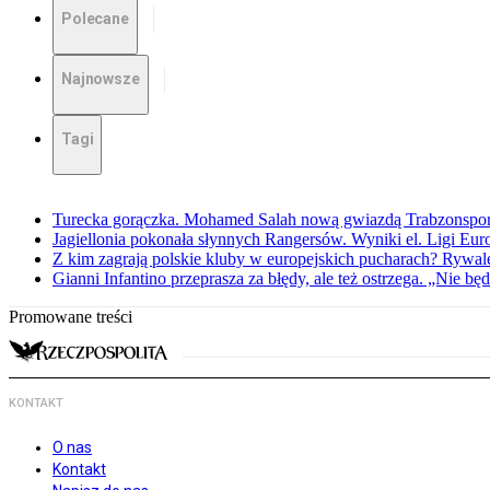
Polecane
Najnowsze
Tagi
Turecka gorączka. Mohamed Salah nową gwiazdą Trabzonspo
Jagiellonia pokonała słynnych Rangersów. Wyniki el. Ligi Eur
Z kim zagrają polskie kluby w europejskich pucharach? Rywale
Gianni Infantino przeprasza za błędy, ale też ostrzega. „Nie będ
Promowane treści
KONTAKT
O nas
Kontakt