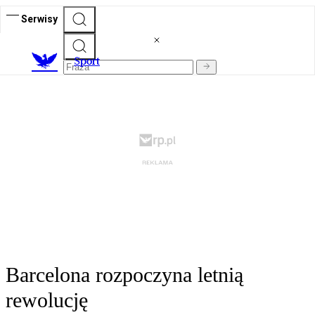
Serwisy
S
port
Barcelona rozpoczyna letnią
rewolucję