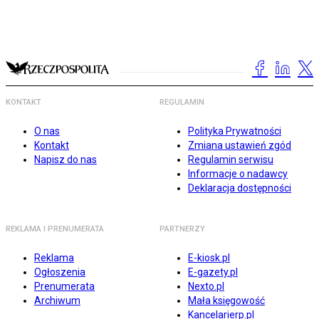
KONTAKT
REGULAMIN
O nas
Polityka Prywatności
Kontakt
Zmiana ustawień zgód
Napisz do nas
Regulamin serwisu
Informacje o nadawcy
Deklaracja dostępności
REKLAMA I PRENUMERATA
PARTNERZY
Reklama
E-kiosk.pl
Ogłoszenia
E-gazety.pl
Prenumerata
Nexto.pl
Archiwum
Mała księgowość
Kancelarierp.pl