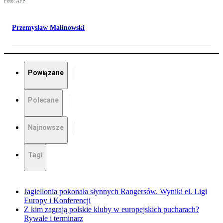
Foto: AFP
Przemysław Malinowski
Powiązane
Polecane
Najnowsze
Tagi
Jagiellonia pokonała słynnych Rangersów. Wyniki el. Ligi
Europy i Konferencji
Z kim zagrają polskie kluby w europejskich pucharach?
Rywale i terminarz