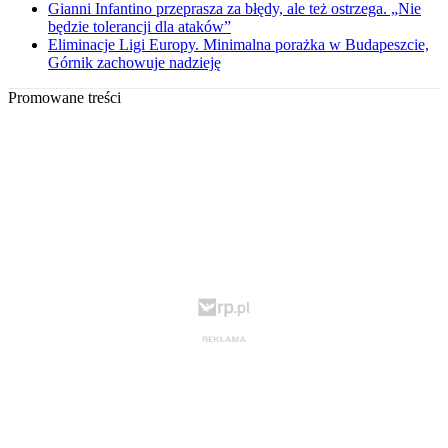
Gianni Infantino przeprasza za błędy, ale też ostrzega. „Nie
będzie tolerancji dla ataków”
Eliminacje Ligi Europy. Minimalna porażka w Budapeszcie,
Górnik zachowuje nadzieję
Promowane treści