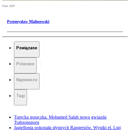
Foto: AFP
Przemysław Malinowski
Powiązane
Polecane
Najnowsze
Tagi
Turecka gorączka. Mohamed Salah nową gwiazdą
Trabzonsporu
Jagiellonia pokonała słynnych Rangersów. Wyniki el. Ligi