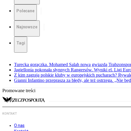
Polecane
Najnowsze
Tagi
Turecka gorączka. Mohamed Salah nową gwiazdą Trabzonspo
Jagiellonia pokonała słynnych Rangersów. Wyniki el. Ligi Eur
Z kim zagrają polskie kluby w europejskich pucharach? Rywale
Gianni Infantino przeprasza za błędy, ale też ostrzega. „Nie będ
Promowane treści
KONTAKT
O nas