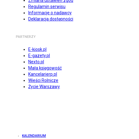
Zmiana ustawień zgód
Regulamin serwisu
Informacje o nadawcy
Deklaracja dostępności
PARTNERZY
E-kiosk.pl
E-gazety.pl
Nexto.pl
Mała księgowość
Kancelarierp.pl
Wieści Rolnicze
Życie Warszawy
KALENDARIUM