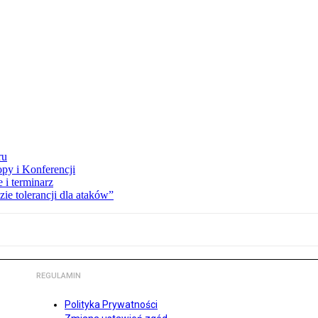
ru
opy i Konferencji
 i terminarz
zie tolerancji dla ataków”
REGULAMIN
Polityka Prywatności