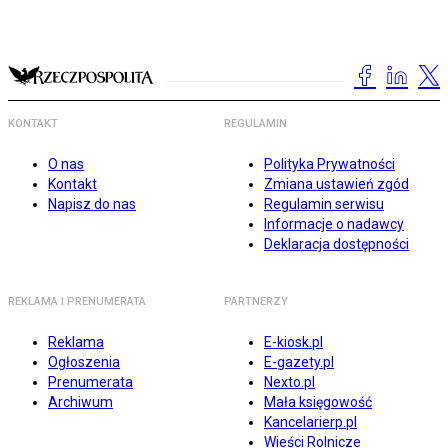
KONTAKT
REGULAMIN
O nas
Polityka Prywatności
Kontakt
Zmiana ustawień zgód
Napisz do nas
Regulamin serwisu
Informacje o nadawcy
Deklaracja dostępności
REKLAMA I PRENUMERATA
PARTNERZY
Reklama
E-kiosk.pl
Ogłoszenia
E-gazety.pl
Prenumerata
Nexto.pl
Archiwum
Mała księgowość
Kancelarierp.pl
Wieści Rolnicze