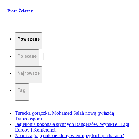
Piotr Żelazny
Powiązane
Polecane
Najnowsze
Tagi
Turecka gorączka. Mohamed Salah nową gwiazdą
Trabzonsporu
Jagiellonia pokonała słynnych Rangersów. Wyniki el. Ligi
Europy i Konferencji
Z kim zagrają polskie kluby w europejskich pucharach?