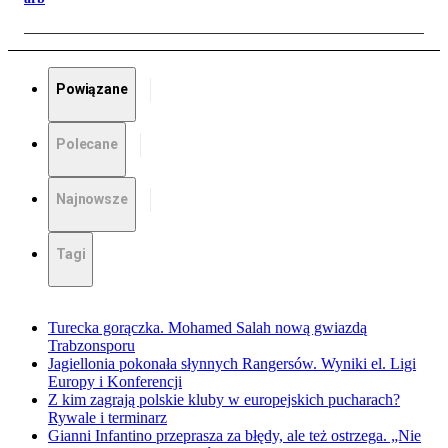
Powiązane
Polecane
Najnowsze
Tagi
Turecka gorączka. Mohamed Salah nową gwiazdą
Trabzonsporu
Jagiellonia pokonała słynnych Rangersów. Wyniki el. Ligi
Europy i Konferencji
Z kim zagrają polskie kluby w europejskich pucharach?
Rywale i terminarz
Gianni Infantino przeprasza za błędy, ale też ostrzega. „Nie