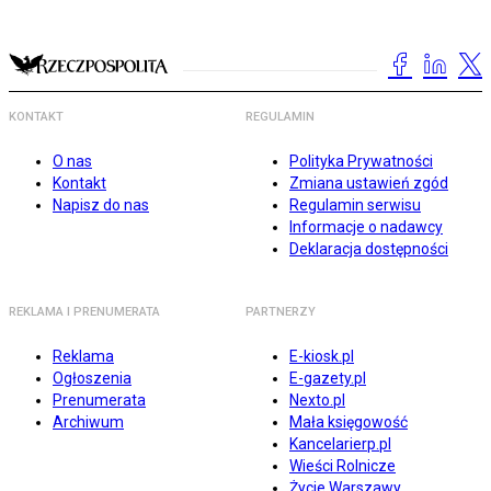
KONTAKT
REGULAMIN
O nas
Polityka Prywatności
Kontakt
Zmiana ustawień zgód
Napisz do nas
Regulamin serwisu
Informacje o nadawcy
Deklaracja dostępności
REKLAMA I PRENUMERATA
PARTNERZY
Reklama
E-kiosk.pl
Ogłoszenia
E-gazety.pl
Prenumerata
Nexto.pl
Archiwum
Mała księgowość
Kancelarierp.pl
Wieści Rolnicze
Życie Warszawy