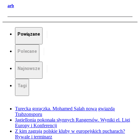
arb
Powiązane
Polecane
Najnowsze
Tagi
Turecka gorączka. Mohamed Salah nową gwiazdą
Trabzonsporu
Jagiellonia pokonała słynnych Rangersów. Wyniki el. Ligi
Europy i Konferencji
Z kim zagrają polskie kluby w europejskich pucharach?
Rywale i terminarz