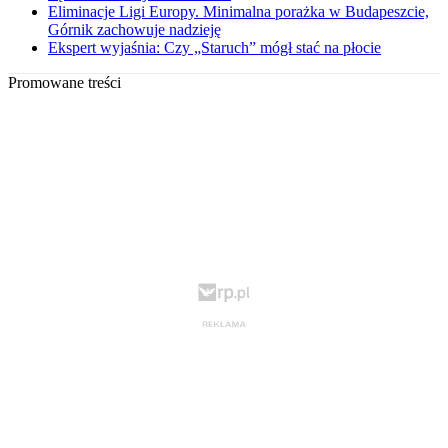
Eliminacje Ligi Europy. Minimalna porażka w Budapeszcie,
Górnik zachowuje nadzieję
Ekspert wyjaśnia: Czy „Staruch” mógł stać na płocie
Promowane treści