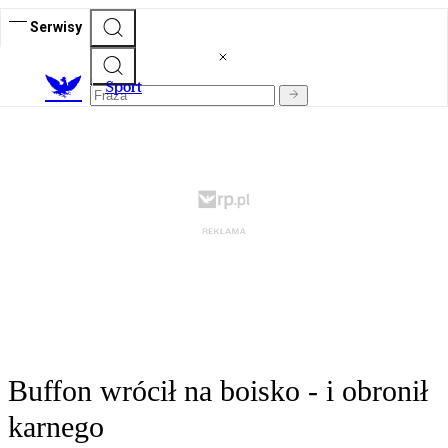
Serwisy
S
port
Buffon wrócił na boisko - i obronił
karnego