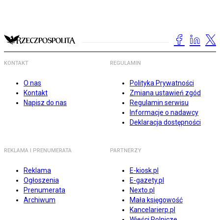
KONTAKT
REGULAMIN
O nas
Polityka Prywatności
Kontakt
Zmiana ustawień zgód
Napisz do nas
Regulamin serwisu
Informacje o nadawcy
Deklaracja dostępności
REKLAMA I PRENUMERATA
PARTNERZY
Reklama
E-kiosk.pl
Ogłoszenia
E-gazety.pl
Prenumerata
Nexto.pl
Archiwum
Mała księgowość
Kancelarierp.pl
Wieści Rolnicze