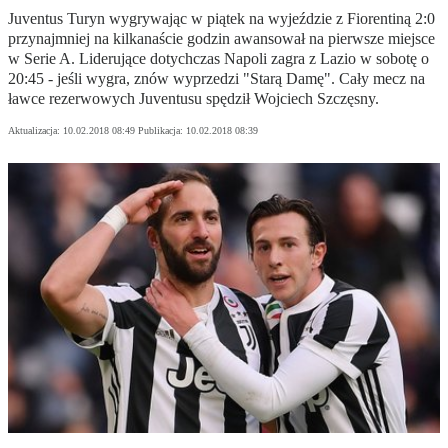
Juventus Turyn wygrywając w piątek na wyjeździe z Fiorentiną 2:0
przynajmniej na kilkanaście godzin awansował na pierwsze miejsce
w Serie A. Liderujące dotychczas Napoli zagra z Lazio w sobotę o
20:45 - jeśli wygra, znów wyprzedzi "Starą Damę". Cały mecz na
ławce rezerwowych Juventusu spędził Wojciech Szczęsny.
Aktualizacja:
10.02.2018 08:49
Publikacja:
10.02.2018 08:39