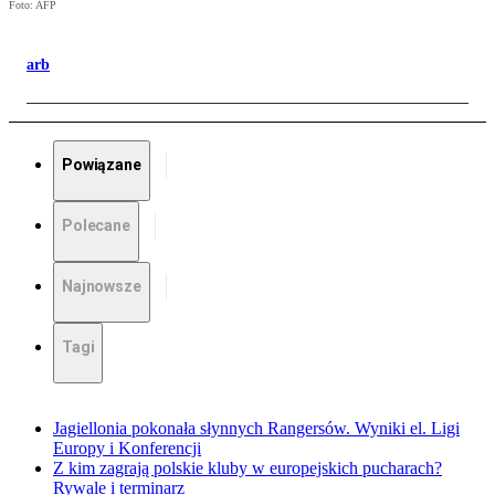
Foto: AFP
arb
Powiązane
Polecane
Najnowsze
Tagi
Jagiellonia pokonała słynnych Rangersów. Wyniki el. Ligi
Europy i Konferencji
Z kim zagrają polskie kluby w europejskich pucharach?
Rywale i terminarz