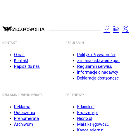
KONTAKT
REGULAMIN
O nas
Polityka Prywatności
Kontakt
Zmiana ustawień zgód
Napisz do nas
Regulamin serwisu
Informacje o nadawcy
Deklaracja dostępności
REKLAMA I PRENUMERATA
PARTNERZY
Reklama
E-kiosk.pl
Ogłoszenia
E-gazety.pl
Prenumerata
Nexto.pl
Archiwum
Mała księgowość
Kancelarierp.pl