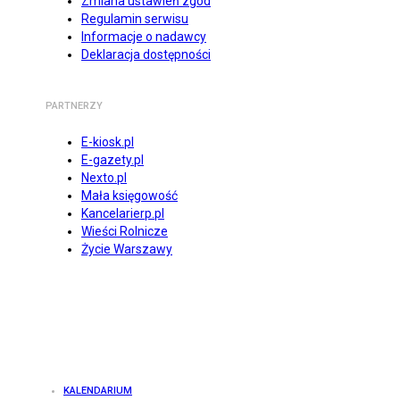
Zmiana ustawień zgód
Regulamin serwisu
Informacje o nadawcy
Deklaracja dostępności
PARTNERZY
E-kiosk.pl
E-gazety.pl
Nexto.pl
Mała księgowość
Kancelarierp.pl
Wieści Rolnicze
Życie Warszawy
KALENDARIUM