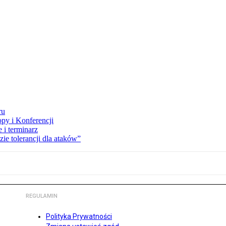
ru
opy i Konferencji
 i terminarz
zie tolerancji dla ataków”
REGULAMIN
Polityka Prywatności