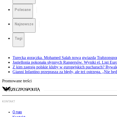
Polecane
Najnowsze
Tagi
Turecka gorączka. Mohamed Salah nową gwiazdą Trabzonspo
Jagiellonia pokonała słynnych Rangersów. Wyniki el. Ligi Eur
Z kim zagrają polskie kluby w europejskich pucharach? Rywale
Gianni Infantino przeprasza za błędy, ale też ostrzega. „Nie będ
Promowane treści
KONTAKT
O nas