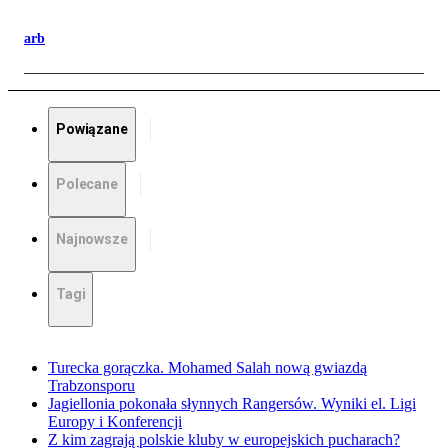
arb
Powiązane
Polecane
Najnowsze
Tagi
Turecka gorączka. Mohamed Salah nową gwiazdą
Trabzonsporu
Jagiellonia pokonała słynnych Rangersów. Wyniki el. Ligi
Europy i Konferencji
Z kim zagrają polskie kluby w europejskich pucharach?