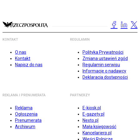
KONTAKT
REGULAMIN
O nas
Polityka Prywatności
Kontakt
Zmiana ustawień zgód
Napisz do nas
Regulamin serwisu
Informacje o nadawcy
Deklaracja dostępności
REKLAMA I PRENUMERATA
PARTNERZY
Reklama
E-kiosk.pl
Ogłoszenia
E-gazety.pl
Prenumerata
Nexto.pl
Archiwum
Mała księgowość
Kancelarierp.pl
Wieści Rolnicze