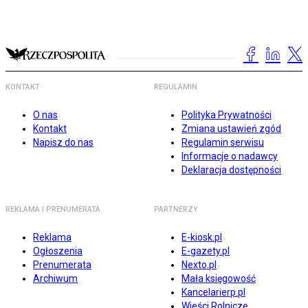
KONTAKT
REGULAMIN
O nas
Polityka Prywatności
Kontakt
Zmiana ustawień zgód
Napisz do nas
Regulamin serwisu
Informacje o nadawcy
Deklaracja dostępności
REKLAMA I PRENUMERATA
PARTNERZY
Reklama
E-kiosk.pl
Ogłoszenia
E-gazety.pl
Prenumerata
Nexto.pl
Archiwum
Mała księgowość
Kancelarierp.pl
Wieści Rolnicze