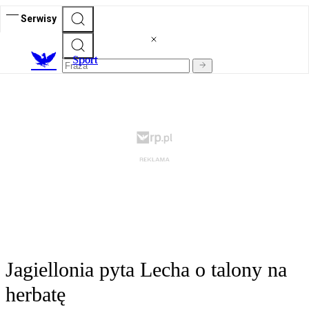
Serwisy
S
port
Jagiellonia pyta Lecha o talony na
herbatę