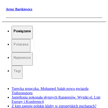
Artur Bartkiewicz
Powiązane
Polecane
Najnowsze
Tagi
Turecka gorączka. Mohamed Salah nową gwiazdą
Trabzonsporu
Jagiellonia pokonała słynnych Rangersów. Wyniki el. Ligi
Europy i Konferencji
Z kim zagrają polskie kluby w europejskich pucharach?