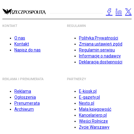
KONTAKT
REGULAMIN
O nas
Polityka Prywatności
Kontakt
Zmiana ustawień zgód
Napisz do nas
Regulamin serwisu
Informacje o nadawcy
Deklaracja dostępności
REKLAMA I PRENUMERATA
PARTNERZY
Reklama
E-kiosk.pl
Ogłoszenia
E-gazety.pl
Prenumerata
Nexto.pl
Archiwum
Mała księgowość
Kancelarierp.pl
Wieści Rolnicze
Życie Warszawy