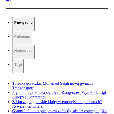
Powiązane
Polecane
Najnowsze
Tagi
Turecka gorączka. Mohamed Salah nową gwiazdą
Trabzonsporu
Jagiellonia pokonała słynnych Rangersów. Wyniki el. Ligi
Europy i Konferencji
Z kim zagrają polskie kluby w europejskich pucharach?
Rywale i terminarz
Gianni Infantino przeprasza za błędy, ale też ostrzega. „Nie