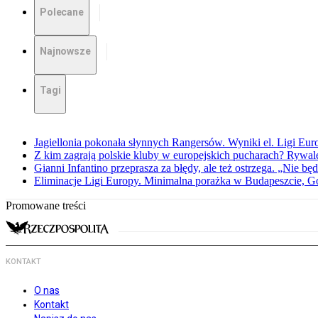
Polecane
Najnowsze
Tagi
Jagiellonia pokonała słynnych Rangersów. Wyniki el. Ligi Eur
Z kim zagrają polskie kluby w europejskich pucharach? Rywale
Gianni Infantino przeprasza za błędy, ale też ostrzega. „Nie będ
Eliminacje Ligi Europy. Minimalna porażka w Budapeszcie, G
Promowane treści
KONTAKT
O nas
Kontakt