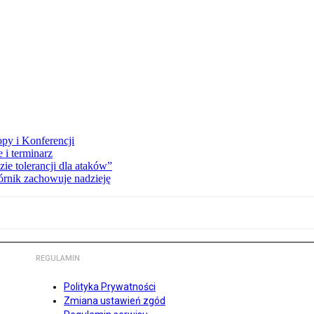
opy i Konferencji
 i terminarz
zie tolerancji dla ataków”
órnik zachowuje nadzieję
REGULAMIN
Polityka Prywatności
Zmiana ustawień zgód