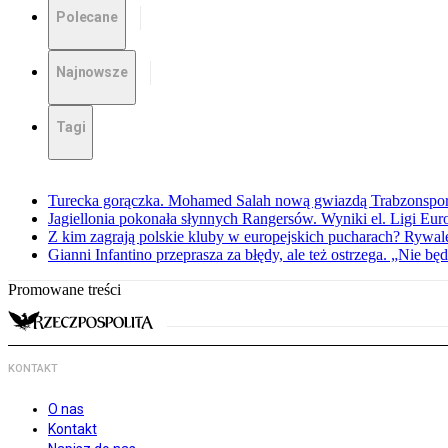
Polecane
Najnowsze
Tagi
Turecka gorączka. Mohamed Salah nową gwiazdą Trabzonspo
Jagiellonia pokonała słynnych Rangersów. Wyniki el. Ligi Eur
Z kim zagrają polskie kluby w europejskich pucharach? Rywale
Gianni Infantino przeprasza za błędy, ale też ostrzega. „Nie będ
Promowane treści
KONTAKT
O nas
Kontakt