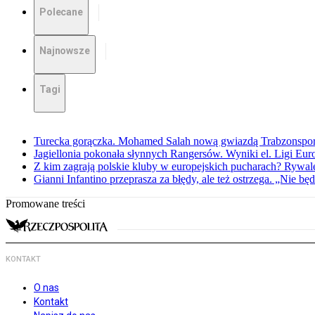
Polecane
Najnowsze
Tagi
Turecka gorączka. Mohamed Salah nową gwiazdą Trabzonspo
Jagiellonia pokonała słynnych Rangersów. Wyniki el. Ligi Eur
Z kim zagrają polskie kluby w europejskich pucharach? Rywale
Gianni Infantino przeprasza za błędy, ale też ostrzega. „Nie będ
Promowane treści
KONTAKT
O nas
Kontakt