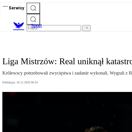
Serwisy
S
port
Liga Mistrzów: Real uniknął katastr
Królewscy potrzebowali zwycięstwa i zadanie wykonali. Wygrali z Bo
Publikacja:
10.12.2020 06:54