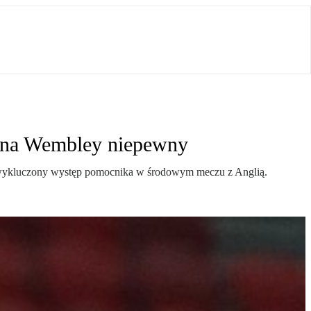
p na Wembley niepewny
st wykluczony występ pomocnika w środowym meczu z Anglią.