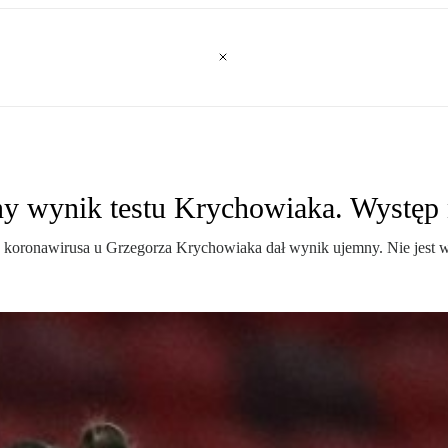
ny wynik testu Krychowiaka. Wystę
ość koronawirusa u Grzegorza Krychowiaka dał wynik ujemny. Nie je