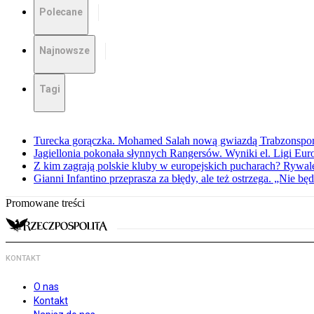
Polecane
Najnowsze
Tagi
Turecka gorączka. Mohamed Salah nową gwiazdą Trabzonspo
Jagiellonia pokonała słynnych Rangersów. Wyniki el. Ligi Eur
Z kim zagrają polskie kluby w europejskich pucharach? Rywale
Gianni Infantino przeprasza za błędy, ale też ostrzega. „Nie będ
Promowane treści
KONTAKT
O nas
Kontakt