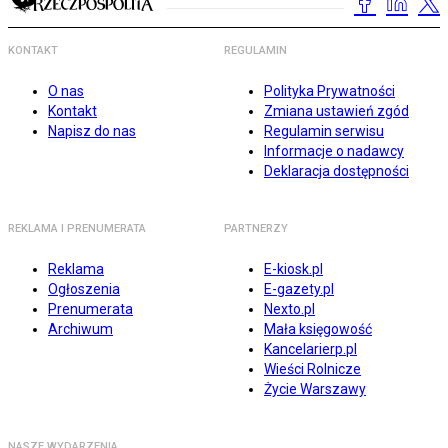
KONTAKT
REGULAMIN
O nas
Polityka Prywatności
Kontakt
Zmiana ustawień zgód
Napisz do nas
Regulamin serwisu
Informacje o nadawcy
Deklaracja dostępności
REKLAMA I PRENUMERATA
PARTNERZY
Reklama
E-kiosk.pl
Ogłoszenia
E-gazety.pl
Prenumerata
Nexto.pl
Archiwum
Mała księgowość
Kancelarierp.pl
Wieści Rolnicze
Życie Warszawy
NASZE WYDARZENIA