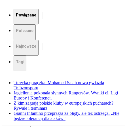
Powiązane
Polecane
Najnowsze
Tagi
Turecka gorączka. Mohamed Salah nową gwiazdą
Trabzonsporu
Jagiellonia pokonała słynnych Rangersów. Wyniki el. Ligi
Europy i Konferencji
Z kim zagrają polskie kluby w europejskich pucharach?
Rywale i terminarz
Gianni Infantino przeprasza za błędy, ale też ostrzega. „Nie
będzie tolerancji dla ataków”