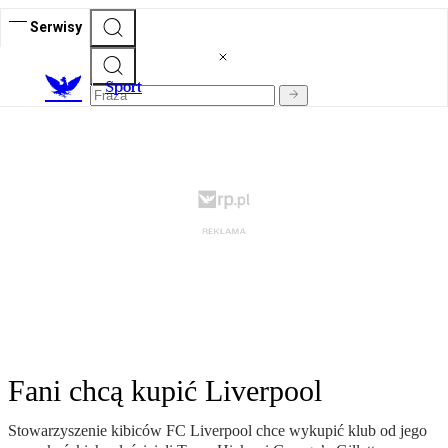
Serwisy
S
port
Fani chcą kupić Liverpool
Stowarzyszenie kibiców FC Liverpool chce wykupić klub od jego