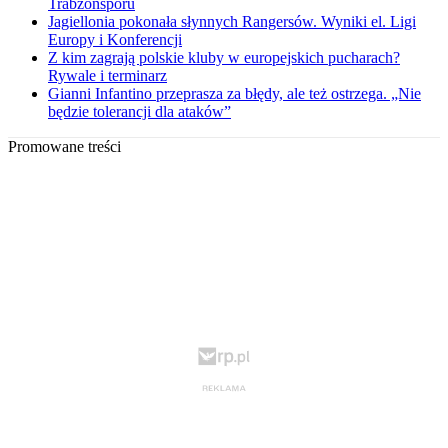
Trabzonsporu
Jagiellonia pokonała słynnych Rangersów. Wyniki el. Ligi
Europy i Konferencji
Z kim zagrają polskie kluby w europejskich pucharach?
Rywale i terminarz
Gianni Infantino przeprasza za błędy, ale też ostrzega. „Nie
będzie tolerancji dla ataków”
Promowane treści