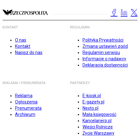
KONTAKT
REGULAMIN
O nas
Polityka Prywatności
Kontakt
Zmiana ustawień zgód
Napisz do nas
Regulamin serwisu
Informacje o nadawcy
Deklaracja dostępności
REKLAMA I PRENUMERATA
PARTNERZY
Reklama
E-kiosk.pl
Ogłoszenia
E-gazety.pl
Prenumerata
Nexto.pl
Archiwum
Mała księgowość
Kancelarierp.pl
Wieści Rolnicze
Życie Warszawy