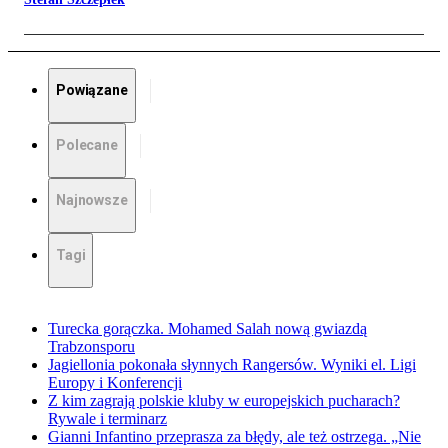
Powiązane
Polecane
Najnowsze
Tagi
Turecka gorączka. Mohamed Salah nową gwiazdą
Trabzonsporu
Jagiellonia pokonała słynnych Rangersów. Wyniki el. Ligi
Europy i Konferencji
Z kim zagrają polskie kluby w europejskich pucharach?
Rywale i terminarz
Gianni Infantino przeprasza za błędy, ale też ostrzega. „Nie