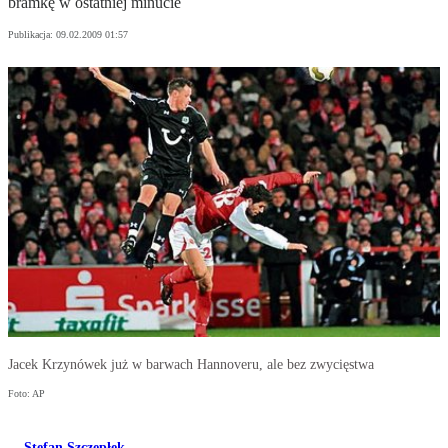
bramkę w ostatniej minucie
Publikacja:
09.02.2009 01:57
Jacek Krzynówek już w barwach Hannoveru, ale bez zwycięstwa
Foto: AP
Stefan Szczepłek