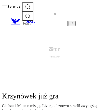
Serwisy
S
port
Krzynówek już gra
Chelsea i Milan remisują. Liverpool znowu strzelił zwycięską