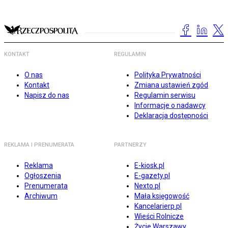
KONTAKT
REGULAMIN
O nas
Polityka Prywatności
Kontakt
Zmiana ustawień zgód
Napisz do nas
Regulamin serwisu
Informacje o nadawcy
Deklaracja dostępności
REKLAMA I PRENUMERATA
PARTNERZY
Reklama
E-kiosk.pl
Ogłoszenia
E-gazety.pl
Prenumerata
Nexto.pl
Archiwum
Mała księgowość
Kancelarierp.pl
Wieści Rolnicze
Życie Warszawy