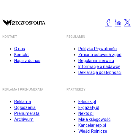
KONTAKT
REGULAMIN
O nas
Polityka Prywatności
Kontakt
Zmiana ustawień zgód
Napisz do nas
Regulamin serwisu
Informacje o nadawcy
Deklaracja dostępności
REKLAMA I PRENUMERATA
PARTNERZY
Reklama
E-kiosk.pl
Ogłoszenia
E-gazety.pl
Prenumerata
Nexto.pl
Archiwum
Mała księgowość
Kancelarierp.pl
Wieści Rolnicze