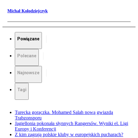
Michał Kołodziejczyk
Powiązane
Polecane
Najnowsze
Tagi
Turecka gorączka. Mohamed Salah nową gwiazdą
Trabzonsporu
Jagiellonia pokonała słynnych Rangersów. Wyniki el. Ligi
Europy i Konferencji
Z kim zagrają polskie kluby w europejskich pucharach?