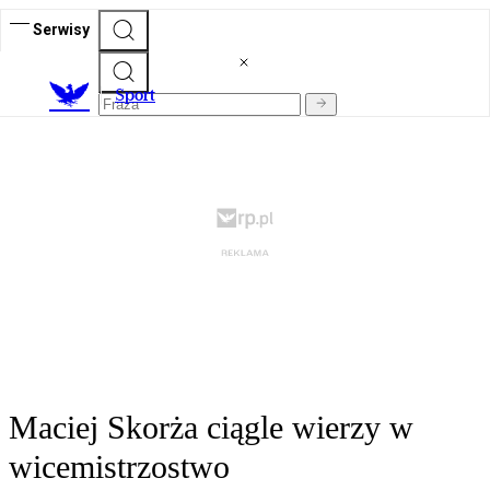
Serwisy
S
port
Maciej Skorża ciągle wierzy w
wicemistrzostwo