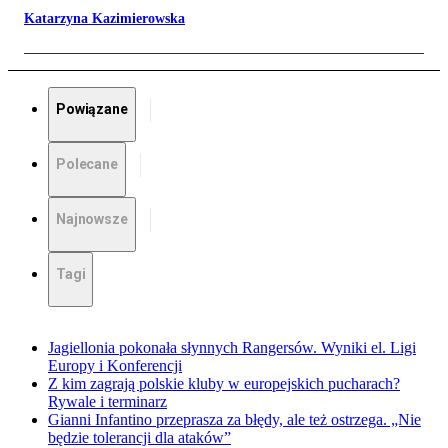
Katarzyna Kazimierowska
Powiązane
Polecane
Najnowsze
Tagi
Jagiellonia pokonała słynnych Rangersów. Wyniki el. Ligi
Europy i Konferencji
Z kim zagrają polskie kluby w europejskich pucharach?
Rywale i terminarz
Gianni Infantino przeprasza za błędy, ale też ostrzega. „Nie
będzie tolerancji dla ataków”