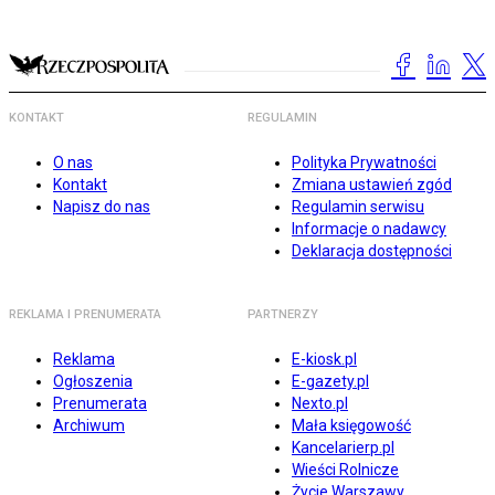
KONTAKT
REGULAMIN
O nas
Polityka Prywatności
Kontakt
Zmiana ustawień zgód
Napisz do nas
Regulamin serwisu
Informacje o nadawcy
Deklaracja dostępności
REKLAMA I PRENUMERATA
PARTNERZY
Reklama
E-kiosk.pl
Ogłoszenia
E-gazety.pl
Prenumerata
Nexto.pl
Archiwum
Mała księgowość
Kancelarierp.pl
Wieści Rolnicze
Życie Warszawy