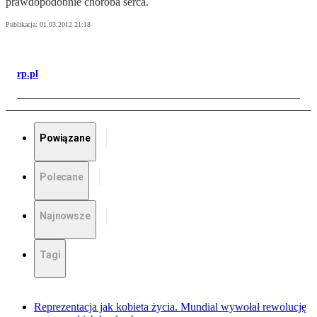
prawdopodobnie choroba serca.
Publikacja:
01.03.2012 21:18
rp.pl
Powiązane
Polecane
Najnowsze
Tagi
Reprezentacja jak kobieta życia. Mundial wywołał rewolucję