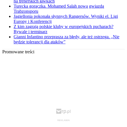
na trenerskich ławkach
Turecka gorączka. Mohamed Salah nową gwiazdą
Trabzonsporu
Jagiellonia pokonała słynnych Rangersów. Wyniki el. Ligi
Europy i Konferencji
Z kim zagrają polskie kluby w europejskich pucharach?
Rywale i terminarz
Gianni Infantino przeprasza za błędy, ale też ostrzega. „Nie
będzie tolerancji dla ataków”
Promowane treści