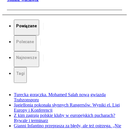
Powiązane
Polecane
Najnowsze
Tagi
Turecka gorączka. Mohamed Salah nową gwiazdą
Trabzonsporu
Jagiellonia pokonała słynnych Rangersów. Wyniki el. Ligi
Europy i Konferencji
Z kim zagrają polskie kluby w europejskich pucharach?
Rywale i terminarz
Gianni Infantino przeprasza za błędy, ale też ostrzega. „Nie