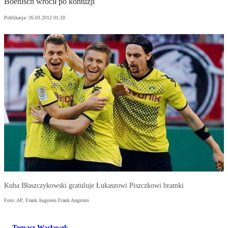
Boenisch wrócił po kontuzji
Publikacja:
26.03.2012 01:20
Kuba Błaszczykowski gratuluje Łukaszowi Piszczkowi bramki
Foto: AP, Frank Augstein Frank Augstein
Tomasz Wacławek