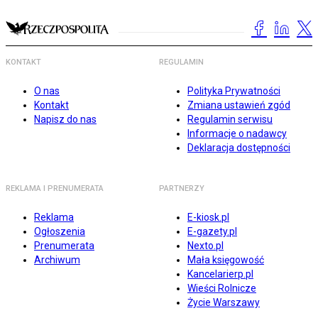
KONTAKT
REGULAMIN
O nas
Polityka Prywatności
Kontakt
Zmiana ustawień zgód
Napisz do nas
Regulamin serwisu
Informacje o nadawcy
Deklaracja dostępności
REKLAMA I PRENUMERATA
PARTNERZY
Reklama
E-kiosk.pl
Ogłoszenia
E-gazety.pl
Prenumerata
Nexto.pl
Archiwum
Mała księgowość
Kancelarierp.pl
Wieści Rolnicze
Życie Warszawy