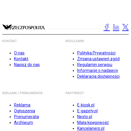
KONTAKT
REGULAMIN
O nas
Polityka Prywatności
Kontakt
Zmiana ustawień zgód
Napisz do nas
Regulamin serwisu
Informacje o nadawcy
Deklaracja dostępności
REKLAMA I PRENUMERATA
PARTNERZY
Reklama
E-kiosk.pl
Ogłoszenia
E-gazety.pl
Prenumerata
Nexto.pl
Archiwum
Mała księgowość
Kancelarierp.pl