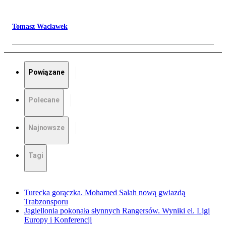
Tomasz Wacławek
Powiązane
Polecane
Najnowsze
Tagi
Turecka gorączka. Mohamed Salah nową gwiazdą
Trabzonsporu
Jagiellonia pokonała słynnych Rangersów. Wyniki el. Ligi
Europy i Konferencji