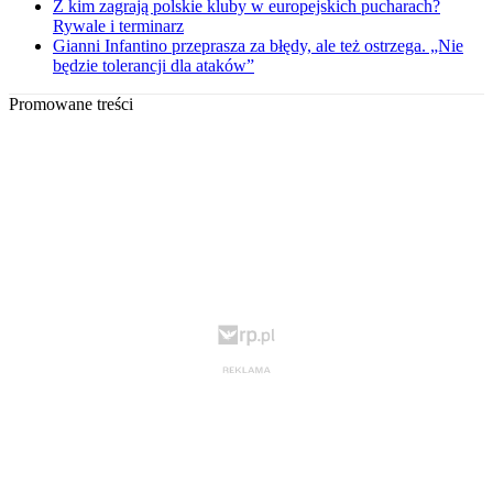
Z kim zagrają polskie kluby w europejskich pucharach?
Rywale i terminarz
Gianni Infantino przeprasza za błędy, ale też ostrzega. „Nie
będzie tolerancji dla ataków”
Promowane treści