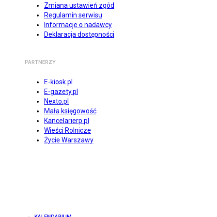
Zmiana ustawień zgód
Regulamin serwisu
Informacje o nadawcy
Deklaracja dostępności
PARTNERZY
E-kiosk.pl
E-gazety.pl
Nexto.pl
Mała księgowość
Kancelarierp.pl
Wieści Rolnicze
Życie Warszawy
KALENDARIUM