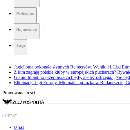
Polecane
Najnowsze
Tagi
Jagiellonia pokonała słynnych Rangersów. Wyniki el. Ligi Eur
Z kim zagrają polskie kluby w europejskich pucharach? Rywale
Gianni Infantino przeprasza za błędy, ale też ostrzega. „Nie będ
Eliminacje Ligi Europy. Minimalna porażka w Budapeszcie, G
Promowane treści
KONTAKT
O nas