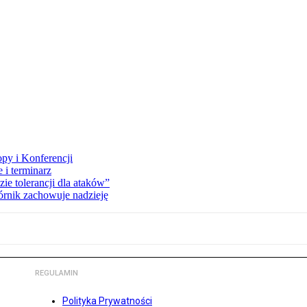
opy i Konferencji
 i terminarz
zie tolerancji dla ataków”
órnik zachowuje nadzieję
REGULAMIN
Polityka Prywatności