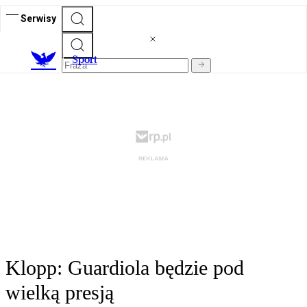
Serwisy
S
port
Klopp: Guardiola będzie pod
wielką presją