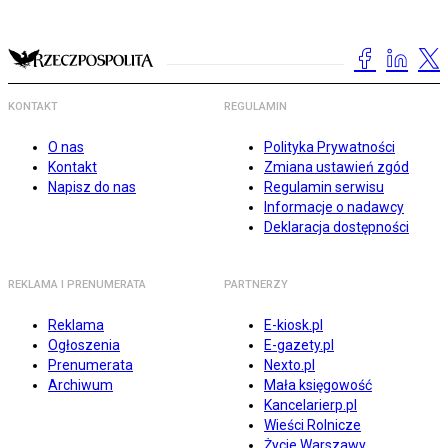
KONTAKT
REGULAMIN
O nas
Polityka Prywatności
Kontakt
Zmiana ustawień zgód
Napisz do nas
Regulamin serwisu
Informacje o nadawcy
Deklaracja dostępności
REKLAMA I PRENUMERATA
PARTNERZY
Reklama
E-kiosk.pl
Ogłoszenia
E-gazety.pl
Prenumerata
Nexto.pl
Archiwum
Mała księgowość
Kancelarierp.pl
Wieści Rolnicze
Życie Warszawy