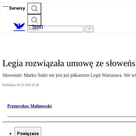
Serwisy
S
port
Legia rozwiązała umowę ze słoweń
Słoweniec Marko Suler nie jest już piłkarzem Legii Warszawa. We wt
Publikacja:
03.12.2013 16:38
Przemysław Malinowski
Powiązane