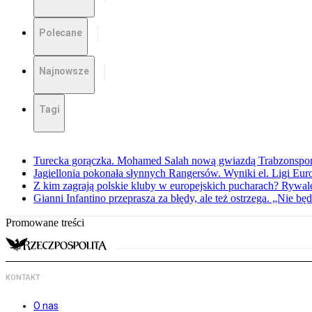
Polecane
Najnowsze
Tagi
Turecka gorączka. Mohamed Salah nową gwiazdą Trabzonspo
Jagiellonia pokonała słynnych Rangersów. Wyniki el. Ligi Eur
Z kim zagrają polskie kluby w europejskich pucharach? Rywale
Gianni Infantino przeprasza za błędy, ale też ostrzega. „Nie będ
Promowane treści
KONTAKT
O nas