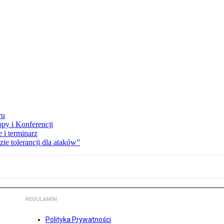
ru
opy i Konferencji
 i terminarz
zie tolerancji dla ataków”
REGULAMIN
Polityka Prywatności