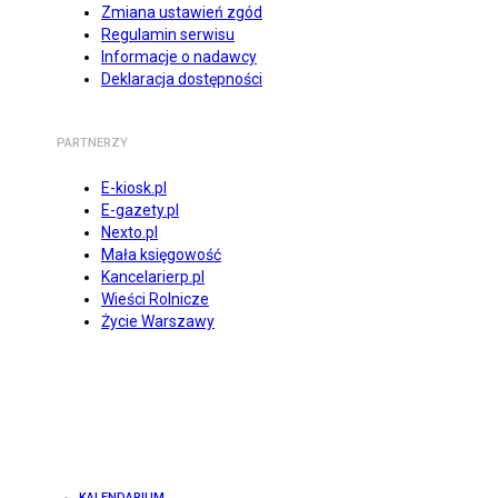
Zmiana ustawień zgód
Regulamin serwisu
Informacje o nadawcy
Deklaracja dostępności
PARTNERZY
E-kiosk.pl
E-gazety.pl
Nexto.pl
Mała księgowość
Kancelarierp.pl
Wieści Rolnicze
Życie Warszawy
KALENDARIUM