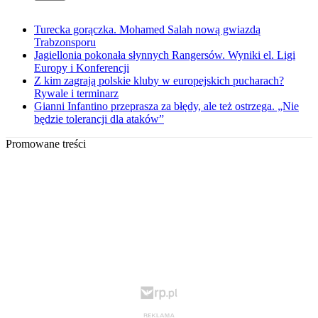
Turecka gorączka. Mohamed Salah nową gwiazdą
Trabzonsporu
Jagiellonia pokonała słynnych Rangersów. Wyniki el. Ligi
Europy i Konferencji
Z kim zagrają polskie kluby w europejskich pucharach?
Rywale i terminarz
Gianni Infantino przeprasza za błędy, ale też ostrzega. „Nie
będzie tolerancji dla ataków”
Promowane treści