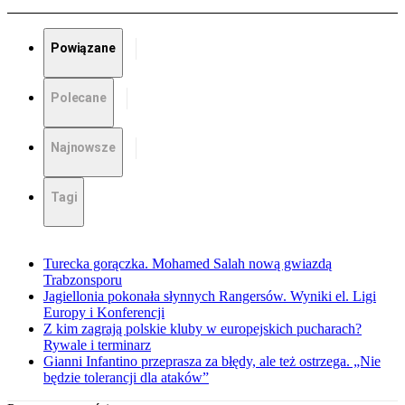
Powiązane
Polecane
Najnowsze
Tagi
Turecka gorączka. Mohamed Salah nową gwiazdą
Trabzonsporu
Jagiellonia pokonała słynnych Rangersów. Wyniki el. Ligi
Europy i Konferencji
Z kim zagrają polskie kluby w europejskich pucharach?
Rywale i terminarz
Gianni Infantino przeprasza za błędy, ale też ostrzega. „Nie
będzie tolerancji dla ataków”