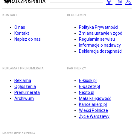
KONTAKT
REGULAMIN
O nas
Polityka Prywatności
Kontakt
Zmiana ustawień zgód
Napisz do nas
Regulamin serwisu
Informacje o nadawcy
Deklaracja dostępności
REKLAMA I PRENUMERATA
PARTNERZY
Reklama
E-kiosk.pl
Ogłoszenia
E-gazety.pl
Prenumerata
Nexto.pl
Archiwum
Mała księgowość
Kancelarierp.pl
Wieści Rolnicze
Życie Warszawy
NASZE WYDARZENIA