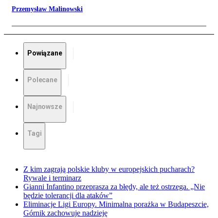
Przemysław Malinowski
Powiązane
Polecane
Najnowsze
Tagi
Z kim zagrają polskie kluby w europejskich pucharach?
Rywale i terminarz
Gianni Infantino przeprasza za błędy, ale też ostrzega. „Nie
będzie tolerancji dla ataków”
Eliminacje Ligi Europy. Minimalna porażka w Budapeszcie,
Górnik zachowuje nadzieję