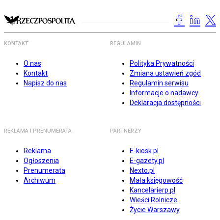
KONTAKT
REGULAMIN
O nas
Polityka Prywatności
Kontakt
Zmiana ustawień zgód
Napisz do nas
Regulamin serwisu
Informacje o nadawcy
Deklaracja dostępności
REKLAMA I PRENUMERATA
PARTNERZY
Reklama
E-kiosk.pl
Ogłoszenia
E-gazety.pl
Prenumerata
Nexto.pl
Archiwum
Mała księgowość
Kancelarierp.pl
Wieści Rolnicze
Życie Warszawy