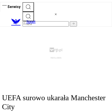
Serwisy
S
port
UEFA surowo ukarała Manchester
City