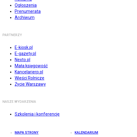
Ogłoszenia
Prenumerata
Archiwum
PARTNERZY
E-kiosk.pl
E-gazety.pl
Nexto.pl
Mała księgowość
Kancelarierp.pl
Wieści Rolnicze
Życie Warszawy
NASZE WYDARZENIA
Szkolenia i konferencje
MAPA STRONY
KALENDARIUM