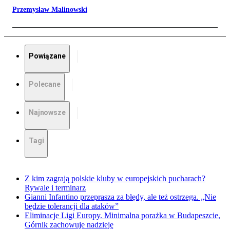
Przemysław Malinowski
Powiązane
Polecane
Najnowsze
Tagi
Z kim zagrają polskie kluby w europejskich pucharach?
Rywale i terminarz
Gianni Infantino przeprasza za błędy, ale też ostrzega. „Nie
będzie tolerancji dla ataków”
Eliminacje Ligi Europy. Minimalna porażka w Budapeszcie,
Górnik zachowuje nadzieję