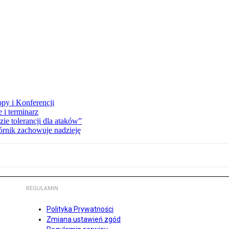
opy i Konferencji
 i terminarz
zie tolerancji dla ataków”
órnik zachowuje nadzieję
REGULAMIN
Polityka Prywatności
Zmiana ustawień zgód