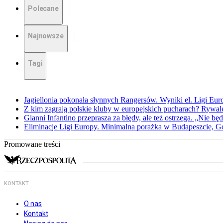
Polecane
Najnowsze
Tagi
Jagiellonia pokonała słynnych Rangersów. Wyniki el. Ligi Eur
Z kim zagrają polskie kluby w europejskich pucharach? Rywale
Gianni Infantino przeprasza za błędy, ale też ostrzega. „Nie będ
Eliminacje Ligi Europy. Minimalna porażka w Budapeszcie, G
Promowane treści
KONTAKT
O nas
Kontakt