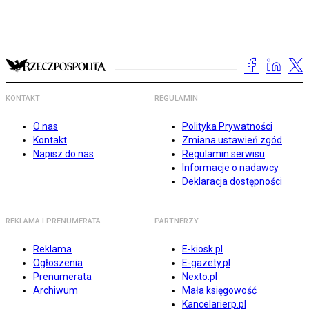
KONTAKT
REGULAMIN
O nas
Polityka Prywatności
Kontakt
Zmiana ustawień zgód
Napisz do nas
Regulamin serwisu
Informacje o nadawcy
Deklaracja dostępności
REKLAMA I PRENUMERATA
PARTNERZY
Reklama
E-kiosk.pl
Ogłoszenia
E-gazety.pl
Prenumerata
Nexto.pl
Archiwum
Mała księgowość
Kancelarierp.pl