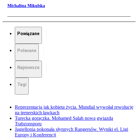
Michalina Mikulska
Powiązane
Polecane
Najnowsze
Tagi
Reprezentacja jak kobieta życia. Mundial wywołał rewolucję
na trenerskich ławkach
Turecka gorączka. Mohamed Salah nową gwiazdą
Trabzonsporu
Jagiellonia pokonała słynnych Rangersów. Wyniki el. Ligi
Europy i Konferencji