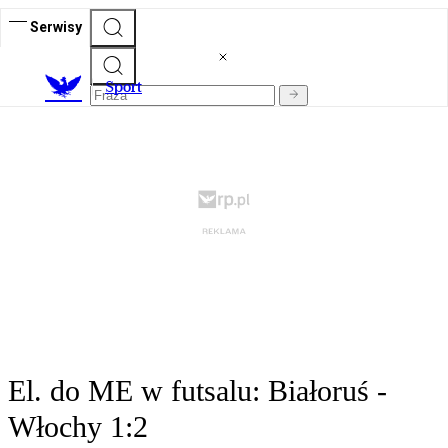
Serwisy
S
port
El. do ME w futsalu: Białoruś -
Włochy 1:2