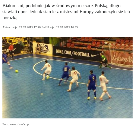
Białorusini, podobnie jak w środowym meczu z Polską, długo
stawiali opór. Jednak starcie z mistrzami Europy zakończyło się ich
porażką.
Aktualizacja:
19.03.2015 17:40
Publikacja:
19.03.2015 16:59
Foto: www.djstefan.pl