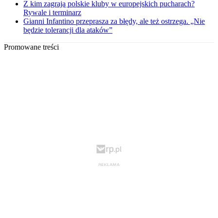
Z kim zagrają polskie kluby w europejskich pucharach?
Rywale i terminarz
Gianni Infantino przeprasza za błędy, ale też ostrzega. „Nie
będzie tolerancji dla ataków”
Promowane treści